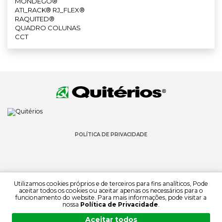
MONDEGO®
ATI_RACK® RJ_FLEX®
RAQUITED®
QUADRO COLUNAS
CCT
POLÍTICA DE PRIVACIDADE
Utilizamos cookies próprios e de terceiros para fins analíticos, Pode
aceitar todos os cookies ou aceitar apenas os necessários para o
funcionamento do website. Para mais informações, pode visitar a
© 2022 QUITÉRIOS
nossa
Política de Privacidade
.
TODOS OS DIREITOS RESERVADOS
Aceitar todos