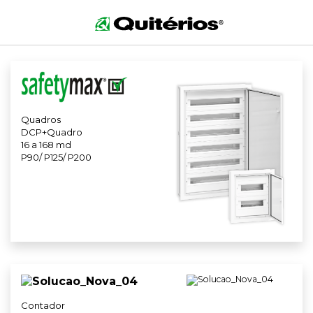
DISTRIBUIÇÃO ELÉCTRICA
Quadros
DCP+Quadro
16 a 168 md
P90/ P125/ P200
Contador